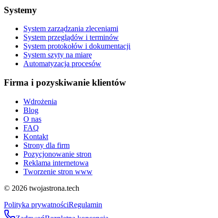
Systemy
System zarządzania zleceniami
System przeglądów i terminów
System protokołów i dokumentacji
System szyty na miarę
Automatyzacja procesów
Firma i pozyskiwanie klientów
Wdrożenia
Blog
O nas
FAQ
Kontakt
Strony dla firm
Pozycjonowanie stron
Reklama internetowa
Tworzenie stron www
©
2026
twojastrona.tech
Polityka prywatności
Regulamin