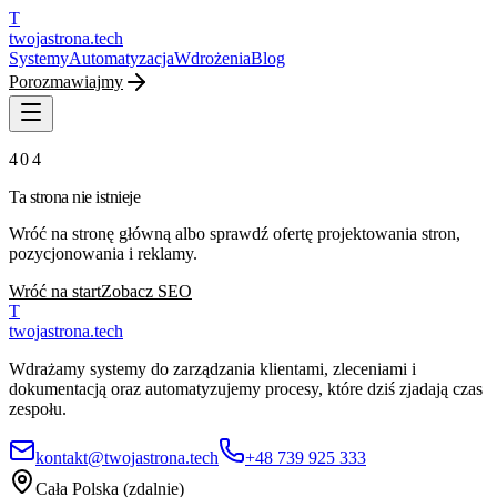
T
twojastrona
.tech
Systemy
Automatyzacja
Wdrożenia
Blog
Porozmawiajmy
404
Ta strona nie istnieje
Wróć na stronę główną albo sprawdź ofertę projektowania stron,
pozycjonowania i reklamy.
Wróć na start
Zobacz SEO
T
twojastrona
.tech
Wdrażamy systemy do zarządzania klientami, zleceniami i
dokumentacją oraz automatyzujemy procesy, które dziś zjadają czas
zespołu.
kontakt@twojastrona.tech
+48 739 925 333
Cała Polska (zdalnie)