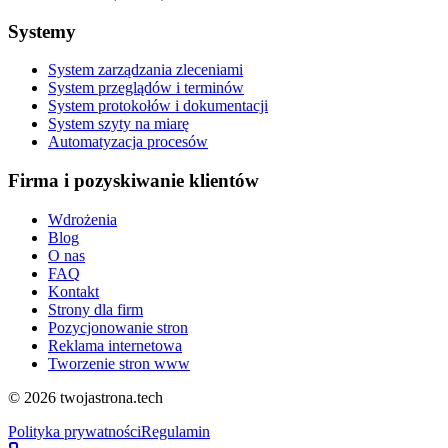
Systemy
System zarządzania zleceniami
System przeglądów i terminów
System protokołów i dokumentacji
System szyty na miarę
Automatyzacja procesów
Firma i pozyskiwanie klientów
Wdrożenia
Blog
O nas
FAQ
Kontakt
Strony dla firm
Pozycjonowanie stron
Reklama internetowa
Tworzenie stron www
©
2026
twojastrona.tech
Polityka prywatności
Regulamin