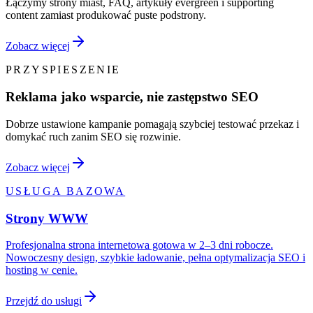
Łączymy strony miast, FAQ, artykuły evergreen i supporting
content zamiast produkować puste podstrony.
Zobacz więcej
PRZYSPIESZENIE
Reklama jako wsparcie, nie zastępstwo SEO
Dobrze ustawione kampanie pomagają szybciej testować przekaz i
domykać ruch zanim SEO się rozwinie.
Zobacz więcej
USŁUGA BAZOWA
Strony WWW
Profesjonalna strona internetowa gotowa w 2–3 dni robocze.
Nowoczesny design, szybkie ładowanie, pełna optymalizacja SEO i
hosting w cenie.
Przejdź do usługi