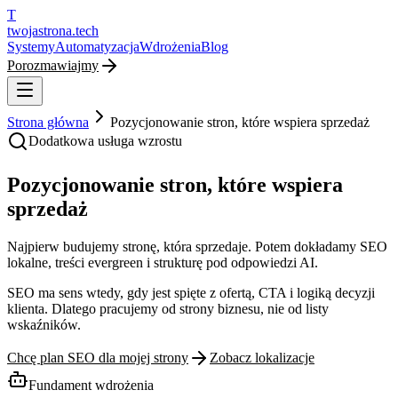
T
twojastrona
.tech
Systemy
Automatyzacja
Wdrożenia
Blog
Porozmawiajmy
Strona główna
Pozycjonowanie stron, które wspiera sprzedaż
Dodatkowa usługa wzrostu
Pozycjonowanie stron, które wspiera
sprzedaż
Najpierw budujemy stronę, która sprzedaje. Potem dokładamy SEO
lokalne, treści evergreen i strukturę pod odpowiedzi AI.
SEO ma sens wtedy, gdy jest spięte z ofertą, CTA i logiką decyzji
klienta. Dlatego pracujemy od strony biznesu, nie od listy
wskaźników.
Chcę plan SEO dla mojej strony
Zobacz lokalizacje
Fundament wdrożenia