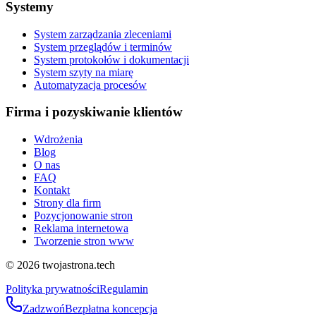
Systemy
System zarządzania zleceniami
System przeglądów i terminów
System protokołów i dokumentacji
System szyty na miarę
Automatyzacja procesów
Firma i pozyskiwanie klientów
Wdrożenia
Blog
O nas
FAQ
Kontakt
Strony dla firm
Pozycjonowanie stron
Reklama internetowa
Tworzenie stron www
©
2026
twojastrona.tech
Polityka prywatności
Regulamin
Zadzwoń
Bezpłatna koncepcja