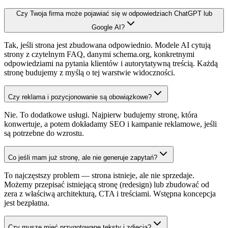
Czy Twoja firma może pojawiać się w odpowiedziach ChatGPT lub
Google AI?
Tak, jeśli strona jest zbudowana odpowiednio. Modele AI cytują
strony z czytelnym FAQ, danymi schema.org, konkretnymi
odpowiedziami na pytania klientów i autorytatywną treścią. Każdą
stronę budujemy z myślą o tej warstwie widoczności.
Czy reklama i pozycjonowanie są obowiązkowe?
Nie. To dodatkowe usługi. Najpierw budujemy stronę, która
konwertuje, a potem dokładamy SEO i kampanie reklamowe, jeśli
są potrzebne do wzrostu.
Co jeśli mam już stronę, ale nie generuje zapytań?
To najczęstszy problem — strona istnieje, ale nie sprzedaje.
Możemy przepisać istniejącą stronę (redesign) lub zbudować od
zera z właściwą architekturą, CTA i treściami. Wstępna koncepcja
jest bezpłatna.
Czy muszę mieć przygotowane teksty i zdjęcia?