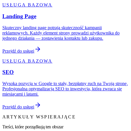
USŁUGA BAZOWA
Landing Page
Skuteczny landing page potraja skuteczność kampanii
reklamowych. Każdy element strony prowadzi użytkownika do
jednego działania — zostawienia kontaktu lub zakupu.
Przejdź do usługi
USŁUGA BAZOWA
SEO
Wysoka pozycja w Google to stały, bezpłatny ruch na Twoją stronę.
Profesjonalna optymalizacja SEO to inwestycja, która zwraca się
miesiącami i latami.
Przejdź do usługi
ARTYKUŁY WSPIERAJĄCE
Treści, które porządkują ten obszar