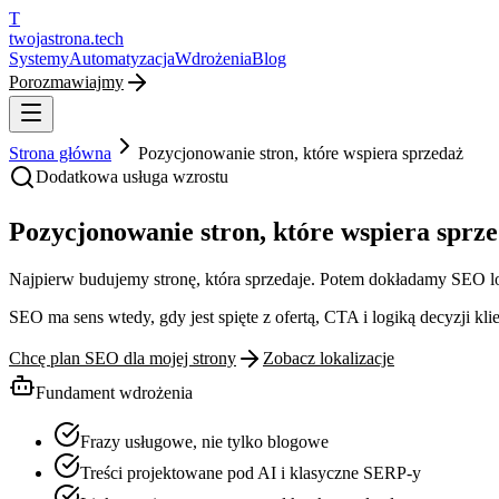
T
twojastrona
.tech
Systemy
Automatyzacja
Wdrożenia
Blog
Porozmawiajmy
Strona główna
Pozycjonowanie stron, które wspiera sprzedaż
Dodatkowa usługa wzrostu
Pozycjonowanie stron, które wspiera sprz
Najpierw budujemy stronę, która sprzedaje. Potem dokładamy SEO lok
SEO ma sens wtedy, gdy jest spięte z ofertą, CTA i logiką decyzji kli
Chcę plan SEO dla mojej strony
Zobacz lokalizacje
Fundament wdrożenia
Frazy usługowe, nie tylko blogowe
Treści projektowane pod AI i klasyczne SERP-y