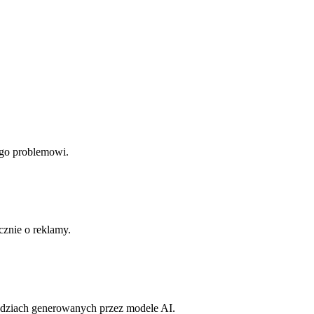
jego problemowi.
cznie o reklamy.
edziach generowanych przez modele AI.