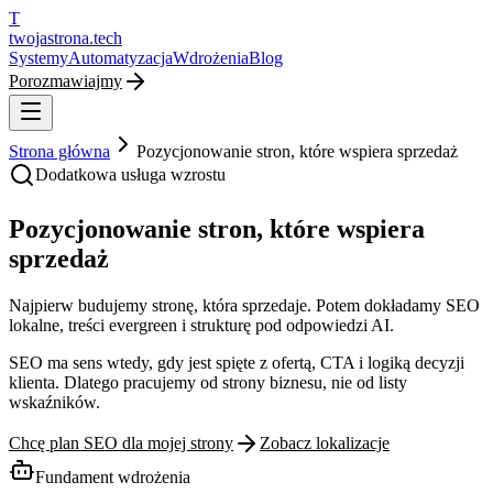
T
twojastrona
.tech
Systemy
Automatyzacja
Wdrożenia
Blog
Porozmawiajmy
Strona główna
Pozycjonowanie stron, które wspiera sprzedaż
Dodatkowa usługa wzrostu
Pozycjonowanie stron, które wspiera
sprzedaż
Najpierw budujemy stronę, która sprzedaje. Potem dokładamy SEO
lokalne, treści evergreen i strukturę pod odpowiedzi AI.
SEO ma sens wtedy, gdy jest spięte z ofertą, CTA i logiką decyzji
klienta. Dlatego pracujemy od strony biznesu, nie od listy
wskaźników.
Chcę plan SEO dla mojej strony
Zobacz lokalizacje
Fundament wdrożenia