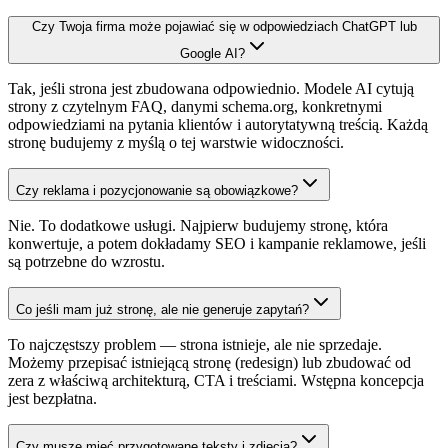
Czy Twoja firma może pojawiać się w odpowiedziach ChatGPT lub
Google AI?
Tak, jeśli strona jest zbudowana odpowiednio. Modele AI cytują
strony z czytelnym FAQ, danymi schema.org, konkretnymi
odpowiedziami na pytania klientów i autorytatywną treścią. Każdą
stronę budujemy z myślą o tej warstwie widoczności.
Czy reklama i pozycjonowanie są obowiązkowe?
Nie. To dodatkowe usługi. Najpierw budujemy stronę, która
konwertuje, a potem dokładamy SEO i kampanie reklamowe, jeśli
są potrzebne do wzrostu.
Co jeśli mam już stronę, ale nie generuje zapytań?
To najczęstszy problem — strona istnieje, ale nie sprzedaje.
Możemy przepisać istniejącą stronę (redesign) lub zbudować od
zera z właściwą architekturą, CTA i treściami. Wstępna koncepcja
jest bezpłatna.
Czy muszę mieć przygotowane teksty i zdjęcia?