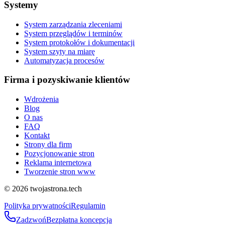
Systemy
System zarządzania zleceniami
System przeglądów i terminów
System protokołów i dokumentacji
System szyty na miarę
Automatyzacja procesów
Firma i pozyskiwanie klientów
Wdrożenia
Blog
O nas
FAQ
Kontakt
Strony dla firm
Pozycjonowanie stron
Reklama internetowa
Tworzenie stron www
©
2026
twojastrona.tech
Polityka prywatności
Regulamin
Zadzwoń
Bezpłatna koncepcja