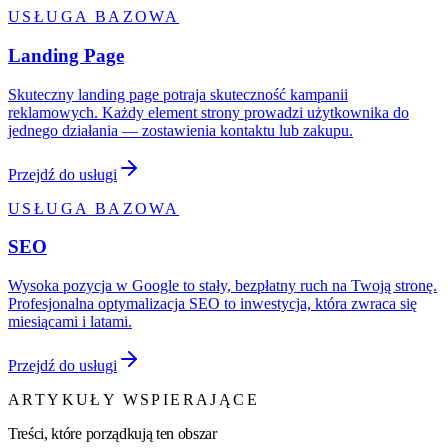
USŁUGA BAZOWA
Landing Page
Skuteczny landing page potraja skuteczność kampanii
reklamowych. Każdy element strony prowadzi użytkownika do
jednego działania — zostawienia kontaktu lub zakupu.
Przejdź do usługi
USŁUGA BAZOWA
SEO
Wysoka pozycja w Google to stały, bezpłatny ruch na Twoją stronę.
Profesjonalna optymalizacja SEO to inwestycja, która zwraca się
miesiącami i latami.
Przejdź do usługi
ARTYKUŁY WSPIERAJĄCE
Treści, które porządkują ten obszar