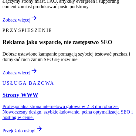
Łączymy strony miast, FAQ, artykuły evergreen i supporting
content zamiast produkować puste podstrony.
Zobacz więcej
PRZYSPIESZENIE
Reklama jako wsparcie, nie zastępstwo SEO
Dobrze ustawione kampanie pomagają szybciej testować przekaz i
domykać ruch zanim SEO się rozwinie.
Zobacz więcej
USŁUGA BAZOWA
Strony WWW
Profesjonalna strona internetowa gotowa w 2–3 dni robocze.
Nowoczesny design, szybkie ładowanie, pełna optymalizacja SEO i
hosting w cenie.
Przejdź do usługi