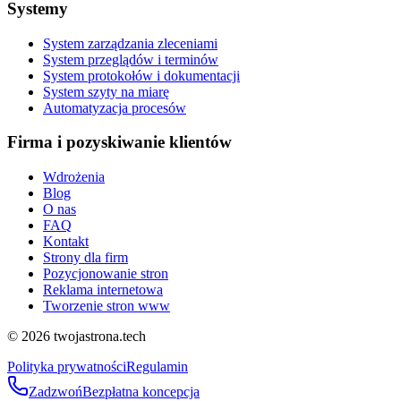
Systemy
System zarządzania zleceniami
System przeglądów i terminów
System protokołów i dokumentacji
System szyty na miarę
Automatyzacja procesów
Firma i pozyskiwanie klientów
Wdrożenia
Blog
O nas
FAQ
Kontakt
Strony dla firm
Pozycjonowanie stron
Reklama internetowa
Tworzenie stron www
©
2026
twojastrona.tech
Polityka prywatności
Regulamin
Zadzwoń
Bezpłatna koncepcja