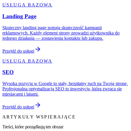
USŁUGA BAZOWA
Landing Page
Skuteczny landing page potraja skuteczność kampanii
reklamowych. Każdy element strony prowadzi użytkownika do
jednego działania — zostawienia kontaktu lub zakupu.
Przejdź do usługi
USŁUGA BAZOWA
SEO
Wysoka pozycja w Google to stały, bezpłatny ruch na Twoją stronę.
Profesjonalna optymalizacja SEO to inwestycja, która zwraca się
miesiącami i latami.
Przejdź do usługi
ARTYKUŁY WSPIERAJĄCE
Treści, które porządkują ten obszar