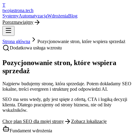
T
twojastrona
.tech
Systemy
Automatyzacja
Wdrożenia
Blog
Porozmawiajmy
Strona główna
Pozycjonowanie stron, które wspiera sprzedaż
Dodatkowa usługa wzrostu
Pozycjonowanie stron, które wspiera
sprzedaż
Najpierw budujemy stronę, która sprzedaje. Potem dokładamy SEO
lokalne, treści evergreen i strukturę pod odpowiedzi AI.
SEO ma sens wtedy, gdy jest spięte z ofertą, CTA i logiką decyzji
klienta. Dlatego pracujemy od strony biznesu, nie od listy
wskaźników.
Chcę plan SEO dla mojej strony
Zobacz lokalizacje
Fundament wdrożenia