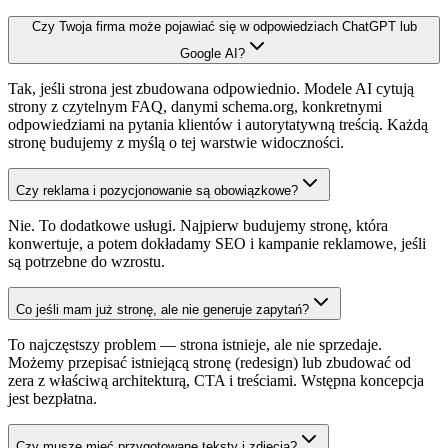
Czy Twoja firma może pojawiać się w odpowiedziach ChatGPT lub
Google AI?
Tak, jeśli strona jest zbudowana odpowiednio. Modele AI cytują
strony z czytelnym FAQ, danymi schema.org, konkretnymi
odpowiedziami na pytania klientów i autorytatywną treścią. Każdą
stronę budujemy z myślą o tej warstwie widoczności.
Czy reklama i pozycjonowanie są obowiązkowe?
Nie. To dodatkowe usługi. Najpierw budujemy stronę, która
konwertuje, a potem dokładamy SEO i kampanie reklamowe, jeśli
są potrzebne do wzrostu.
Co jeśli mam już stronę, ale nie generuje zapytań?
To najczęstszy problem — strona istnieje, ale nie sprzedaje.
Możemy przepisać istniejącą stronę (redesign) lub zbudować od
zera z właściwą architekturą, CTA i treściami. Wstępna koncepcja
jest bezpłatna.
Czy muszę mieć przygotowane teksty i zdjęcia?