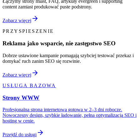
Łączymy strony miast, FAQ, artykuły evergreen i supporting
content zamiast produkować puste podstrony.
Zobacz więcej
PRZYSPIESZENIE
Reklama jako wsparcie, nie zastępstwo SEO
Dobrze ustawione kampanie pomagają szybciej testować przekaz i
domykać ruch zanim SEO się rozwinie.
Zobacz więcej
USŁUGA BAZOWA
Strony WWW
Profesjonalna strona internetowa gotowa w 2–3 dni robocze.
Nowoczesny design, szybkie ładowanie, pełna optymalizacja SEO i
hosting w cenie.
Przejdź do usługi