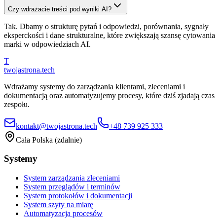
Czy wdrażacie treści pod wyniki AI?
Tak. Dbamy o strukturę pytań i odpowiedzi, porównania, sygnały
eksperckości i dane strukturalne, które zwiększają szansę cytowania
marki w odpowiedziach AI.
T
twojastrona
.tech
Wdrażamy systemy do zarządzania klientami, zleceniami i
dokumentacją oraz automatyzujemy procesy, które dziś zjadają czas
zespołu.
kontakt@twojastrona.tech
+48 739 925 333
Cała Polska (zdalnie)
Systemy
System zarządzania zleceniami
System przeglądów i terminów
System protokołów i dokumentacji
System szyty na miarę
Automatyzacja procesów