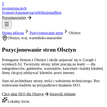
T
twojastrona
.tech
Systemy
Automatyzacja
Wdrożenia
Blog
Porozmawiajmy
Strona główna
Pozycjonowanie stron
Olsztyn
Olsztyn
, woj.
warmińsko-mazurskie
Pozycjonowanie stron Olsztyn
Pomagamy firmom z Olsztyn i okolic pojawiać się w Google i
wynikach AI. Tworzymy strony, które pracują na leady — dla
usługodawców, gabinetów, warsztatów, kancelarii i każdej lokalnej
firmy chcącej zdobywać klientów przez internet.
Start od architektury strony, treści i wdrożenia technicznego. Bez
rozlewania budżetu na przypadkowe działania SEO.
Chcę plan SEO dla
Olsztyn
Sprawdź reklamę
Lokalny focus