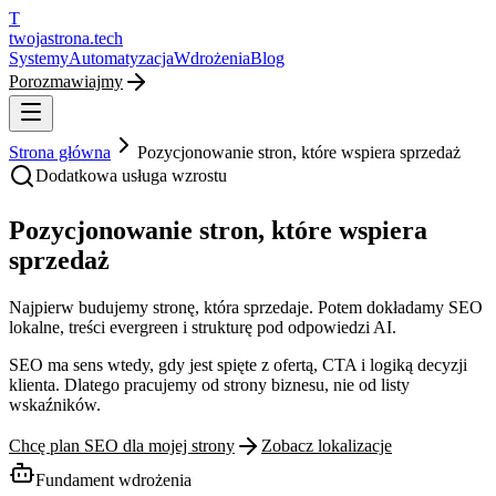
T
twojastrona
.tech
Systemy
Automatyzacja
Wdrożenia
Blog
Porozmawiajmy
Strona główna
Pozycjonowanie stron, które wspiera sprzedaż
Dodatkowa usługa wzrostu
Pozycjonowanie stron, które wspiera
sprzedaż
Najpierw budujemy stronę, która sprzedaje. Potem dokładamy SEO
lokalne, treści evergreen i strukturę pod odpowiedzi AI.
SEO ma sens wtedy, gdy jest spięte z ofertą, CTA i logiką decyzji
klienta. Dlatego pracujemy od strony biznesu, nie od listy
wskaźników.
Chcę plan SEO dla mojej strony
Zobacz lokalizacje
Fundament wdrożenia