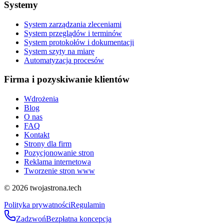
Systemy
System zarządzania zleceniami
System przeglądów i terminów
System protokołów i dokumentacji
System szyty na miarę
Automatyzacja procesów
Firma i pozyskiwanie klientów
Wdrożenia
Blog
O nas
FAQ
Kontakt
Strony dla firm
Pozycjonowanie stron
Reklama internetowa
Tworzenie stron www
©
2026
twojastrona.tech
Polityka prywatności
Regulamin
Zadzwoń
Bezpłatna koncepcja