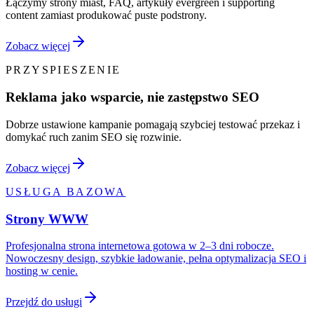
Łączymy strony miast, FAQ, artykuły evergreen i supporting
content zamiast produkować puste podstrony.
Zobacz więcej
PRZYSPIESZENIE
Reklama jako wsparcie, nie zastępstwo SEO
Dobrze ustawione kampanie pomagają szybciej testować przekaz i
domykać ruch zanim SEO się rozwinie.
Zobacz więcej
USŁUGA BAZOWA
Strony WWW
Profesjonalna strona internetowa gotowa w 2–3 dni robocze.
Nowoczesny design, szybkie ładowanie, pełna optymalizacja SEO i
hosting w cenie.
Przejdź do usługi