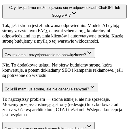
Czy Twoja firma może pojawiać się w odpowiedziach ChatGPT lub
Google AI?
Tak, jeśli strona jest zbudowana odpowiednio. Modele AI cytują
strony z czytelnym FAQ, danymi schema.org, konkretnymi
odpowiedziami na pytania klientów i autorytatywną treścią. Każdą
stronę budujemy z myślą o tej warstwie widoczności.
Czy reklama i pozycjonowanie są obowiązkowe?
Nie. To dodatkowe usługi. Najpierw budujemy stronę, która
konwertuje, a potem dokładamy SEO i kampanie reklamowe, jeśli
są potrzebne do wzrostu.
Co jeśli mam już stronę, ale nie generuje zapytań?
To najczęstszy problem — strona istnieje, ale nie sprzedaje.
Możemy przepisać istniejącą stronę (redesign) lub zbudować od
zera z właściwą architekturą, CTA i treściami. Wstępna koncepcja
jest bezpłatna.
Czy muszę mieć przygotowane teksty i zdjęcia?