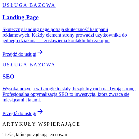
USŁUGA BAZOWA
Landing Page
Skuteczny landing page potraja skuteczność kampanii
reklamowych. Każdy element strony prowadzi użytkownika do
jednego działania — zostawienia kontaktu lub zakupu.
Przejdź do usługi
USŁUGA BAZOWA
SEO
Wysoka pozycja w Google to stały, bezpłatny ruch na Twoją stronę.
Profesjonalna optymalizacja SEO to inwestycja, która zwraca się
miesiącami i latami.
Przejdź do usługi
ARTYKUŁY WSPIERAJĄCE
Treści, które porządkują ten obszar