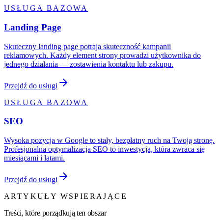
USŁUGA BAZOWA
Landing Page
Skuteczny landing page potraja skuteczność kampanii
reklamowych. Każdy element strony prowadzi użytkownika do
jednego działania — zostawienia kontaktu lub zakupu.
Przejdź do usługi
USŁUGA BAZOWA
SEO
Wysoka pozycja w Google to stały, bezpłatny ruch na Twoją stronę.
Profesjonalna optymalizacja SEO to inwestycja, która zwraca się
miesiącami i latami.
Przejdź do usługi
ARTYKUŁY WSPIERAJĄCE
Treści, które porządkują ten obszar