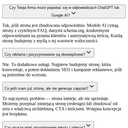
Czy Twoja firma może pojawiać się w odpowiedziach ChatGPT lub
Google AI?
Tak, jeśli strona jest zbudowana odpowiednio. Modele AI cytują
strony z czytelnym FAQ, danymi schema.org, konkretnymi
odpowiedziami na pytania klientów i autorytatywną treścią. Każdą
stronę budujemy z myślą o tej warstwie widoczności.
Czy reklama i pozycjonowanie są obowiązkowe?
Nie. To dodatkowe usługi. Najpierw budujemy stronę, która
konwertuje, a potem dokładamy SEO i kampanie reklamowe, jeśli
są potrzebne do wzrostu.
Co jeśli mam już stronę, ale nie generuje zapytań?
To najczęstszy problem — strona istnieje, ale nie sprzedaje.
Możemy przepisać istniejącą stronę (redesign) lub zbudować od
zera z właściwą architekturą, CTA i treściami. Wstępna koncepcja
jest bezpłatna.
Czy muszę mieć przygotowane teksty i zdjęcia?