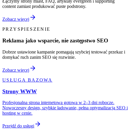
Łączymy strony miast, FAQ, artykuły evergreen i supporting
content zamiast produkować puste podstrony.
Zobacz więcej
PRZYSPIESZENIE
Reklama jako wsparcie, nie zastępstwo SEO
Dobrze ustawione kampanie pomagają szybciej testować przekaz i
domykać ruch zanim SEO się rozwinie.
Zobacz więcej
USŁUGA BAZOWA
Strony WWW
Profesjonalna strona internetowa gotowa w 2–3 dni robocze.
Nowoczesny design, szybkie ładowanie, pełna optymalizacja SEO i
hosting w cenie.
Przejdź do usługi