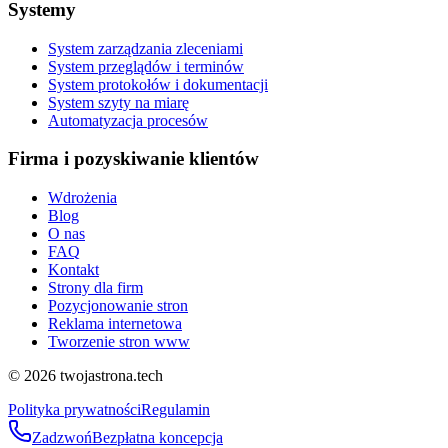
Systemy
System zarządzania zleceniami
System przeglądów i terminów
System protokołów i dokumentacji
System szyty na miarę
Automatyzacja procesów
Firma i pozyskiwanie klientów
Wdrożenia
Blog
O nas
FAQ
Kontakt
Strony dla firm
Pozycjonowanie stron
Reklama internetowa
Tworzenie stron www
©
2026
twojastrona.tech
Polityka prywatności
Regulamin
Zadzwoń
Bezpłatna koncepcja