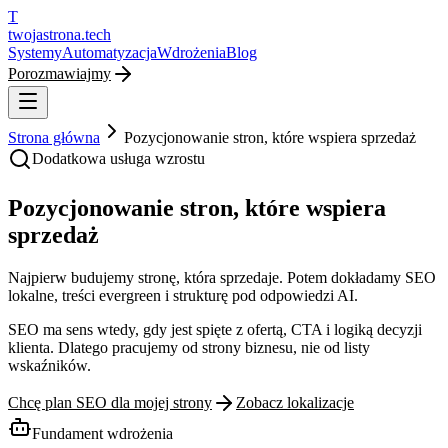
T
twojastrona
.tech
Systemy
Automatyzacja
Wdrożenia
Blog
Porozmawiajmy
Strona główna
Pozycjonowanie stron, które wspiera sprzedaż
Dodatkowa usługa wzrostu
Pozycjonowanie stron, które wspiera
sprzedaż
Najpierw budujemy stronę, która sprzedaje. Potem dokładamy SEO
lokalne, treści evergreen i strukturę pod odpowiedzi AI.
SEO ma sens wtedy, gdy jest spięte z ofertą, CTA i logiką decyzji
klienta. Dlatego pracujemy od strony biznesu, nie od listy
wskaźników.
Chcę plan SEO dla mojej strony
Zobacz lokalizacje
Fundament wdrożenia