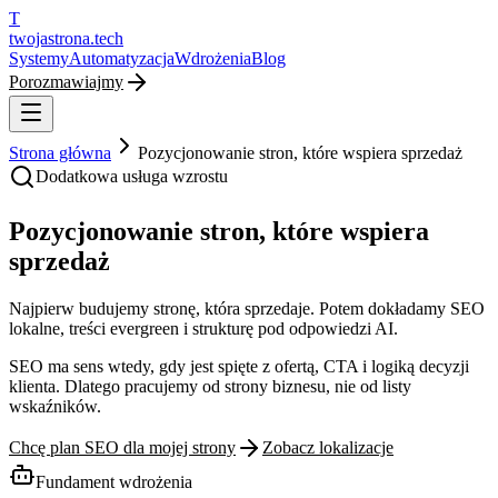
T
twojastrona
.tech
Systemy
Automatyzacja
Wdrożenia
Blog
Porozmawiajmy
Strona główna
Pozycjonowanie stron, które wspiera sprzedaż
Dodatkowa usługa wzrostu
Pozycjonowanie stron, które wspiera
sprzedaż
Najpierw budujemy stronę, która sprzedaje. Potem dokładamy SEO
lokalne, treści evergreen i strukturę pod odpowiedzi AI.
SEO ma sens wtedy, gdy jest spięte z ofertą, CTA i logiką decyzji
klienta. Dlatego pracujemy od strony biznesu, nie od listy
wskaźników.
Chcę plan SEO dla mojej strony
Zobacz lokalizacje
Fundament wdrożenia