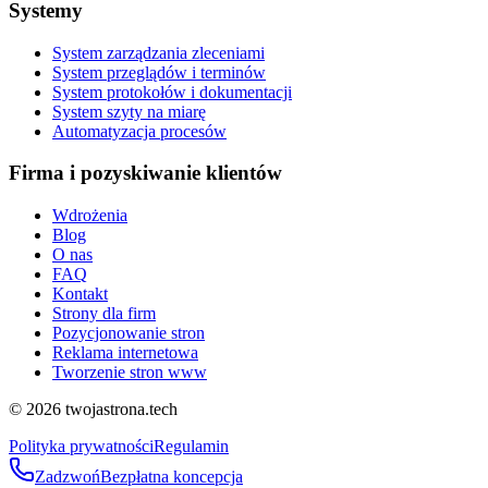
Systemy
System zarządzania zleceniami
System przeglądów i terminów
System protokołów i dokumentacji
System szyty na miarę
Automatyzacja procesów
Firma i pozyskiwanie klientów
Wdrożenia
Blog
O nas
FAQ
Kontakt
Strony dla firm
Pozycjonowanie stron
Reklama internetowa
Tworzenie stron www
©
2026
twojastrona.tech
Polityka prywatności
Regulamin
Zadzwoń
Bezpłatna koncepcja