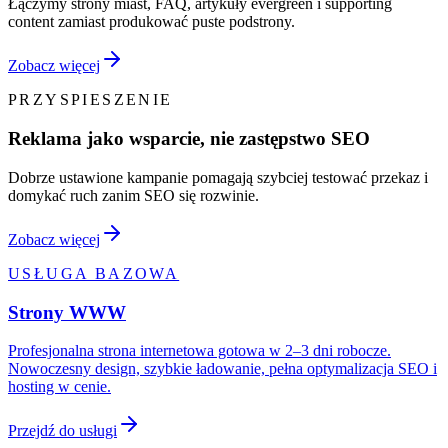
Łączymy strony miast, FAQ, artykuły evergreen i supporting
content zamiast produkować puste podstrony.
Zobacz więcej
PRZYSPIESZENIE
Reklama jako wsparcie, nie zastępstwo SEO
Dobrze ustawione kampanie pomagają szybciej testować przekaz i
domykać ruch zanim SEO się rozwinie.
Zobacz więcej
USŁUGA BAZOWA
Strony WWW
Profesjonalna strona internetowa gotowa w 2–3 dni robocze.
Nowoczesny design, szybkie ładowanie, pełna optymalizacja SEO i
hosting w cenie.
Przejdź do usługi