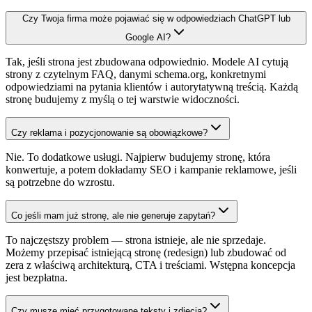
Czy Twoja firma może pojawiać się w odpowiedziach ChatGPT lub
Google AI?
Tak, jeśli strona jest zbudowana odpowiednio. Modele AI cytują
strony z czytelnym FAQ, danymi schema.org, konkretnymi
odpowiedziami na pytania klientów i autorytatywną treścią. Każdą
stronę budujemy z myślą o tej warstwie widoczności.
Czy reklama i pozycjonowanie są obowiązkowe?
Nie. To dodatkowe usługi. Najpierw budujemy stronę, która
konwertuje, a potem dokładamy SEO i kampanie reklamowe, jeśli
są potrzebne do wzrostu.
Co jeśli mam już stronę, ale nie generuje zapytań?
To najczęstszy problem — strona istnieje, ale nie sprzedaje.
Możemy przepisać istniejącą stronę (redesign) lub zbudować od
zera z właściwą architekturą, CTA i treściami. Wstępna koncepcja
jest bezpłatna.
Czy muszę mieć przygotowane teksty i zdjęcia?