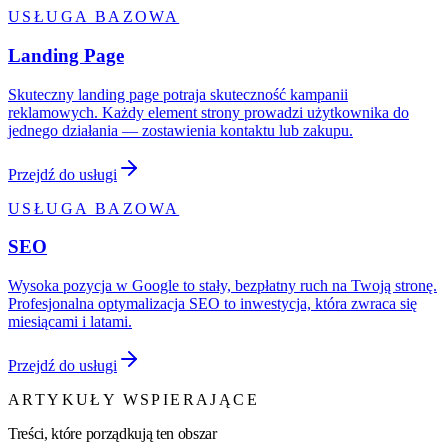
USŁUGA BAZOWA
Landing Page
Skuteczny landing page potraja skuteczność kampanii
reklamowych. Każdy element strony prowadzi użytkownika do
jednego działania — zostawienia kontaktu lub zakupu.
Przejdź do usługi
USŁUGA BAZOWA
SEO
Wysoka pozycja w Google to stały, bezpłatny ruch na Twoją stronę.
Profesjonalna optymalizacja SEO to inwestycja, która zwraca się
miesiącami i latami.
Przejdź do usługi
ARTYKUŁY WSPIERAJĄCE
Treści, które porządkują ten obszar