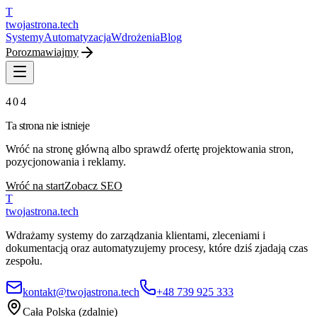
T
twojastrona
.tech
Systemy
Automatyzacja
Wdrożenia
Blog
Porozmawiajmy
404
Ta strona nie istnieje
Wróć na stronę główną albo sprawdź ofertę projektowania stron,
pozycjonowania i reklamy.
Wróć na start
Zobacz SEO
T
twojastrona
.tech
Wdrażamy systemy do zarządzania klientami, zleceniami i
dokumentacją oraz automatyzujemy procesy, które dziś zjadają czas
zespołu.
kontakt@twojastrona.tech
+48 739 925 333
Cała Polska (zdalnie)