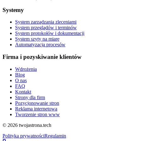
Systemy
System zarządzania zleceniami
System przeglądów i terminów
System protokołów i dokumentacji
System szyty na miarę
Automatyzacja procesów
Firma i pozyskiwanie klientów
Wdrożenia
Blog
O nas
FAQ
Kontakt
Strony dla firm
Pozycjonowanie stron
Reklama internetowa
Tworzenie stron www
©
2026
twojastrona.tech
Polityka prywatności
Regulamin