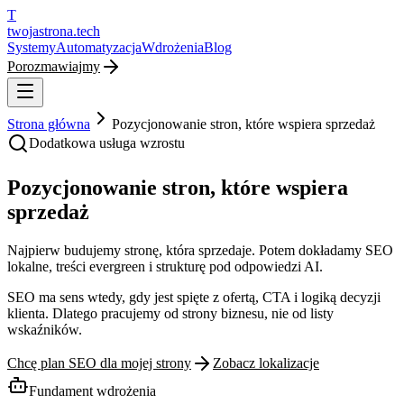
T
twojastrona
.tech
Systemy
Automatyzacja
Wdrożenia
Blog
Porozmawiajmy
Strona główna
Pozycjonowanie stron, które wspiera sprzedaż
Dodatkowa usługa wzrostu
Pozycjonowanie stron, które wspiera
sprzedaż
Najpierw budujemy stronę, która sprzedaje. Potem dokładamy SEO
lokalne, treści evergreen i strukturę pod odpowiedzi AI.
SEO ma sens wtedy, gdy jest spięte z ofertą, CTA i logiką decyzji
klienta. Dlatego pracujemy od strony biznesu, nie od listy
wskaźników.
Chcę plan SEO dla mojej strony
Zobacz lokalizacje
Fundament wdrożenia