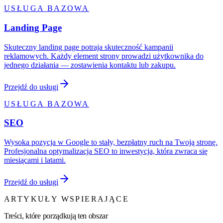
USŁUGA BAZOWA
Landing Page
Skuteczny landing page potraja skuteczność kampanii
reklamowych. Każdy element strony prowadzi użytkownika do
jednego działania — zostawienia kontaktu lub zakupu.
Przejdź do usługi
USŁUGA BAZOWA
SEO
Wysoka pozycja w Google to stały, bezpłatny ruch na Twoją stronę.
Profesjonalna optymalizacja SEO to inwestycja, która zwraca się
miesiącami i latami.
Przejdź do usługi
ARTYKUŁY WSPIERAJĄCE
Treści, które porządkują ten obszar