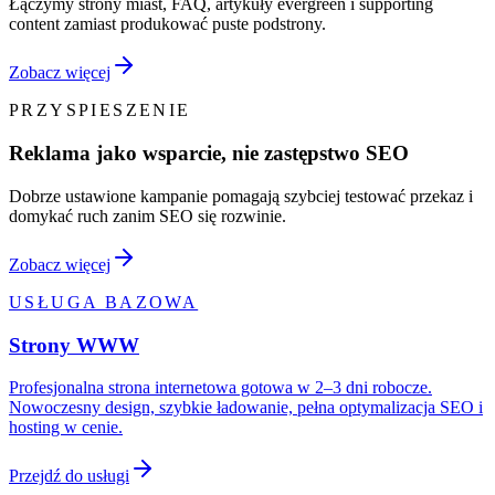
Łączymy strony miast, FAQ, artykuły evergreen i supporting
content zamiast produkować puste podstrony.
Zobacz więcej
PRZYSPIESZENIE
Reklama jako wsparcie, nie zastępstwo SEO
Dobrze ustawione kampanie pomagają szybciej testować przekaz i
domykać ruch zanim SEO się rozwinie.
Zobacz więcej
USŁUGA BAZOWA
Strony WWW
Profesjonalna strona internetowa gotowa w 2–3 dni robocze.
Nowoczesny design, szybkie ładowanie, pełna optymalizacja SEO i
hosting w cenie.
Przejdź do usługi