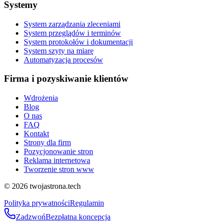
Systemy
System zarządzania zleceniami
System przeglądów i terminów
System protokołów i dokumentacji
System szyty na miarę
Automatyzacja procesów
Firma i pozyskiwanie klientów
Wdrożenia
Blog
O nas
FAQ
Kontakt
Strony dla firm
Pozycjonowanie stron
Reklama internetowa
Tworzenie stron www
©
2026
twojastrona.tech
Polityka prywatności
Regulamin
Zadzwoń
Bezpłatna koncepcja