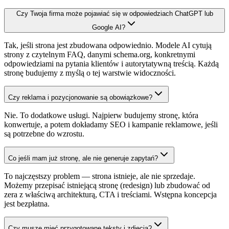
Czy Twoja firma może pojawiać się w odpowiedziach ChatGPT lub
Google AI?
Tak, jeśli strona jest zbudowana odpowiednio. Modele AI cytują
strony z czytelnym FAQ, danymi schema.org, konkretnymi
odpowiedziami na pytania klientów i autorytatywną treścią. Każdą
stronę budujemy z myślą o tej warstwie widoczności.
Czy reklama i pozycjonowanie są obowiązkowe?
Nie. To dodatkowe usługi. Najpierw budujemy stronę, która
konwertuje, a potem dokładamy SEO i kampanie reklamowe, jeśli
są potrzebne do wzrostu.
Co jeśli mam już stronę, ale nie generuje zapytań?
To najczęstszy problem — strona istnieje, ale nie sprzedaje.
Możemy przepisać istniejącą stronę (redesign) lub zbudować od
zera z właściwą architekturą, CTA i treściami. Wstępna koncepcja
jest bezpłatna.
Czy muszę mieć przygotowane teksty i zdjęcia?