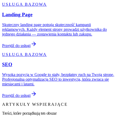
USŁUGA BAZOWA
Landing Page
Skuteczny landing page potraja skuteczność kampanii
reklamowych. Każdy element strony prowadzi użytkownika do
jednego działania — zostawienia kontaktu lub zakupu.
Przejdź do usługi
USŁUGA BAZOWA
SEO
Wysoka pozycja w Google to stały, bezpłatny ruch na Twoją stronę.
Profesjonalna optymalizacja SEO to inwestycja, która zwraca się
miesiącami i latami.
Przejdź do usługi
ARTYKUŁY WSPIERAJĄCE
Treści, które porządkują ten obszar