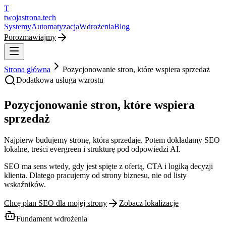
T
twojastrona
.tech
Systemy
Automatyzacja
Wdrożenia
Blog
Porozmawiajmy
Strona główna
Pozycjonowanie stron, które wspiera sprzedaż
Dodatkowa usługa wzrostu
Pozycjonowanie stron, które wspiera
sprzedaż
Najpierw budujemy stronę, która sprzedaje. Potem dokładamy SEO
lokalne, treści evergreen i strukturę pod odpowiedzi AI.
SEO ma sens wtedy, gdy jest spięte z ofertą, CTA i logiką decyzji
klienta. Dlatego pracujemy od strony biznesu, nie od listy
wskaźników.
Chcę plan SEO dla mojej strony
Zobacz lokalizacje
Fundament wdrożenia