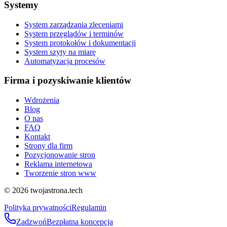
Systemy
System zarządzania zleceniami
System przeglądów i terminów
System protokołów i dokumentacji
System szyty na miarę
Automatyzacja procesów
Firma i pozyskiwanie klientów
Wdrożenia
Blog
O nas
FAQ
Kontakt
Strony dla firm
Pozycjonowanie stron
Reklama internetowa
Tworzenie stron www
©
2026
twojastrona.tech
Polityka prywatności
Regulamin
Zadzwoń
Bezpłatna koncepcja