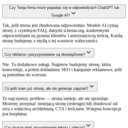
Czy Twoja firma może pojawiać się w odpowiedziach ChatGPT lub
Google AI?
Tak, jeśli strona jest zbudowana odpowiednio. Modele AI cytują
strony z czytelnym FAQ, danymi schema.org, konkretnymi
odpowiedziami na pytania klientów i autorytatywną treścią. Każdą
stronę budujemy z myślą o tej warstwie widoczności.
Czy reklama i pozycjonowanie są obowiązkowe?
Nie. To dodatkowe usługi. Najpierw budujemy stronę, która
konwertuje, a potem dokładamy SEO i kampanie reklamowe, jeśli
są potrzebne do wzrostu.
Co jeśli mam już stronę, ale nie generuje zapytań?
To najczęstszy problem — strona istnieje, ale nie sprzedaje.
Możemy przepisać istniejącą stronę (redesign) lub zbudować od
zera z właściwą architekturą, CTA i treściami. Wstępna koncepcja
jest bezpłatna.
Czy muszę mieć przygotowane teksty i zdjęcia?