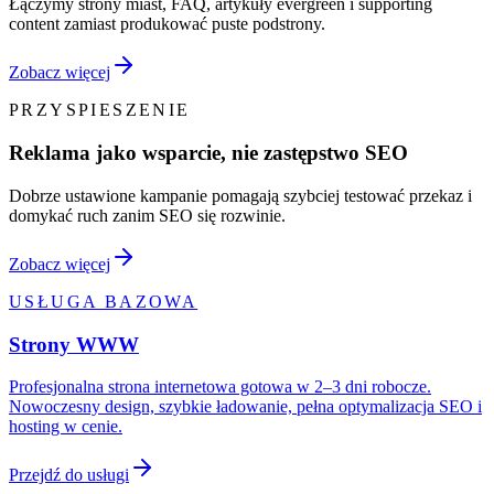
Łączymy strony miast, FAQ, artykuły evergreen i supporting
content zamiast produkować puste podstrony.
Zobacz więcej
PRZYSPIESZENIE
Reklama jako wsparcie, nie zastępstwo SEO
Dobrze ustawione kampanie pomagają szybciej testować przekaz i
domykać ruch zanim SEO się rozwinie.
Zobacz więcej
USŁUGA BAZOWA
Strony WWW
Profesjonalna strona internetowa gotowa w 2–3 dni robocze.
Nowoczesny design, szybkie ładowanie, pełna optymalizacja SEO i
hosting w cenie.
Przejdź do usługi