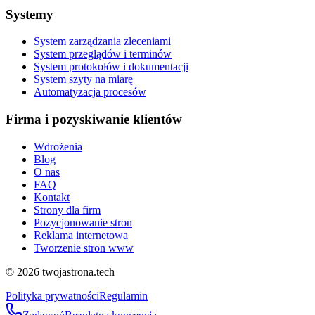
Systemy
System zarządzania zleceniami
System przeglądów i terminów
System protokołów i dokumentacji
System szyty na miarę
Automatyzacja procesów
Firma i pozyskiwanie klientów
Wdrożenia
Blog
O nas
FAQ
Kontakt
Strony dla firm
Pozycjonowanie stron
Reklama internetowa
Tworzenie stron www
©
2026
twojastrona.tech
Polityka prywatności
Regulamin