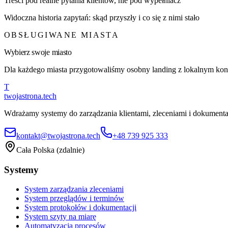
Treści pod realne pytania klientów, nie pod wypełniacz
Widoczna historia zapytań: skąd przyszły i co się z nimi stało
OBSŁUGIWANE MIASTA
Wybierz swoje miasto
Dla każdego miasta przygotowaliśmy osobny landing z lokalnym konte
T
twojastrona
.tech
Wdrażamy systemy do zarządzania klientami, zleceniami i dokumentac
kontakt@twojastrona.tech
+48 739 925 333
Cała Polska (zdalnie)
Systemy
System zarządzania zleceniami
System przeglądów i terminów
System protokołów i dokumentacji
System szyty na miarę
Automatyzacja procesów