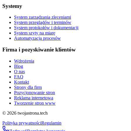
Systemy
System zarządzania zleceniami
System przeglądów i terminów
System protokołów i dokumentacji
System szyty na miarę
Automatyzacja procesów
Firma i pozyskiwanie klientów
Wdrożenia
Blog
O nas
FAQ
Kontakt
Strony dla firm
Pozycjonowanie stron
Reklama internetowa
Tworzenie stron www
©
2026
twojastrona.tech
Polityka prywatności
Regulamin