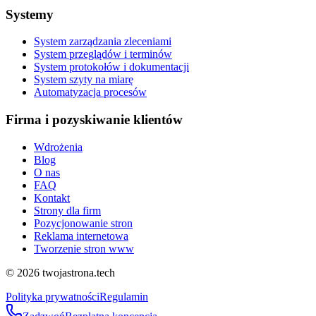
Systemy
System zarządzania zleceniami
System przeglądów i terminów
System protokołów i dokumentacji
System szyty na miarę
Automatyzacja procesów
Firma i pozyskiwanie klientów
Wdrożenia
Blog
O nas
FAQ
Kontakt
Strony dla firm
Pozycjonowanie stron
Reklama internetowa
Tworzenie stron www
©
2026
twojastrona.tech
Polityka prywatności
Regulamin