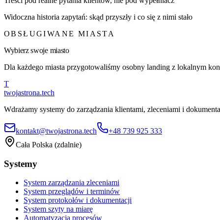
Treści pod realne pytania klientów, nie pod wypełniacz
Widoczna historia zapytań: skąd przyszły i co się z nimi stało
OBSŁUGIWANE MIASTA
Wybierz swoje miasto
Dla każdego miasta przygotowaliśmy osobny landing z lokalnym konte
T
twojastrona
.tech
Wdrażamy systemy do zarządzania klientami, zleceniami i dokumentac
kontakt@twojastrona.tech
+48 739 925 333
Cała Polska (zdalnie)
Systemy
System zarządzania zleceniami
System przeglądów i terminów
System protokołów i dokumentacji
System szyty na miarę
Automatyzacja procesów