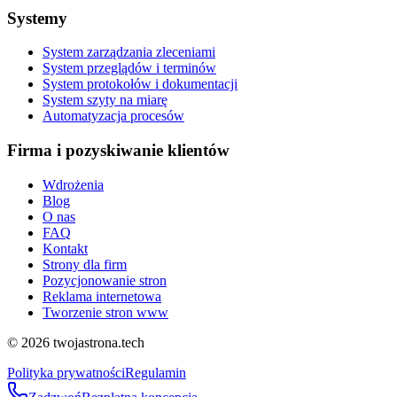
Systemy
System zarządzania zleceniami
System przeglądów i terminów
System protokołów i dokumentacji
System szyty na miarę
Automatyzacja procesów
Firma i pozyskiwanie klientów
Wdrożenia
Blog
O nas
FAQ
Kontakt
Strony dla firm
Pozycjonowanie stron
Reklama internetowa
Tworzenie stron www
©
2026
twojastrona.tech
Polityka prywatności
Regulamin