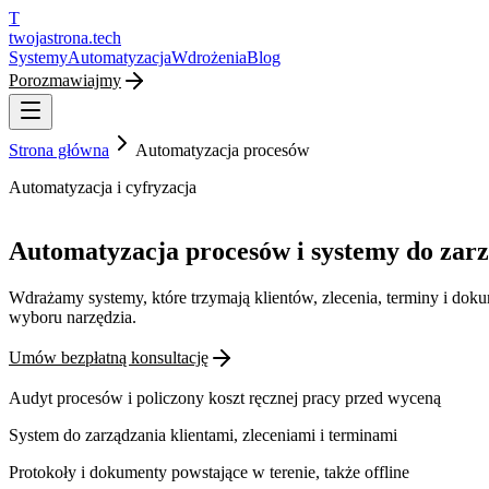
T
twojastrona
.tech
Systemy
Automatyzacja
Wdrożenia
Blog
Porozmawiajmy
Strona główna
Automatyzacja procesów
Automatyzacja i cyfryzacja
Automatyzacja procesów i systemy do zar
Wdrażamy systemy, które trzymają klientów, zlecenia, terminy i doku
wyboru narzędzia.
Umów bezpłatną konsultację
Audyt procesów i policzony koszt ręcznej pracy przed wyceną
System do zarządzania klientami, zleceniami i terminami
Protokoły i dokumenty powstające w terenie, także offline