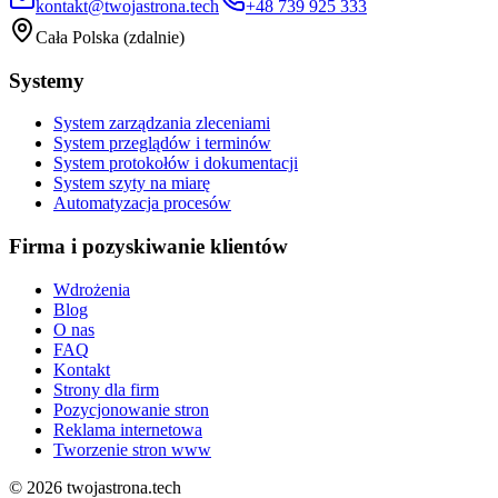
kontakt@twojastrona.tech
+48 739 925 333
Cała Polska (zdalnie)
Systemy
System zarządzania zleceniami
System przeglądów i terminów
System protokołów i dokumentacji
System szyty na miarę
Automatyzacja procesów
Firma i pozyskiwanie klientów
Wdrożenia
Blog
O nas
FAQ
Kontakt
Strony dla firm
Pozycjonowanie stron
Reklama internetowa
Tworzenie stron www
©
2026
twojastrona.tech