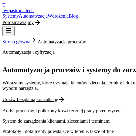
T
twojastrona
.tech
Systemy
Automatyzacja
Wdrożenia
Blog
Porozmawiajmy
Strona główna
Automatyzacja procesów
Automatyzacja i cyfryzacja
Automatyzacja procesów i systemy do zar
Wdrażamy systemy, które trzymają klientów, zlecenia, terminy i doku
wyboru narzędzia.
Umów bezpłatną konsultację
Audyt procesów i policzony koszt ręcznej pracy przed wyceną
System do zarządzania klientami, zleceniami i terminami
Protokoły i dokumenty powstające w terenie, także offline