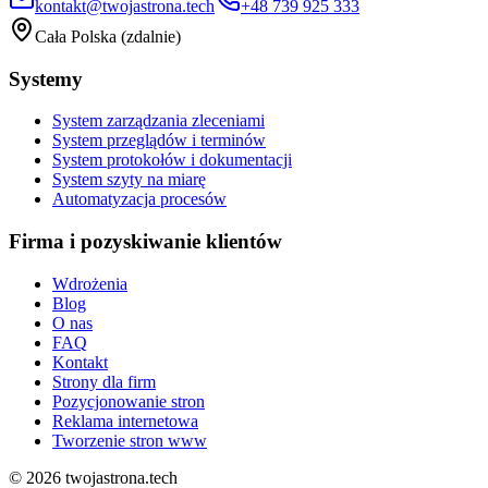
kontakt@twojastrona.tech
+48 739 925 333
Cała Polska (zdalnie)
Systemy
System zarządzania zleceniami
System przeglądów i terminów
System protokołów i dokumentacji
System szyty na miarę
Automatyzacja procesów
Firma i pozyskiwanie klientów
Wdrożenia
Blog
O nas
FAQ
Kontakt
Strony dla firm
Pozycjonowanie stron
Reklama internetowa
Tworzenie stron www
©
2026
twojastrona.tech