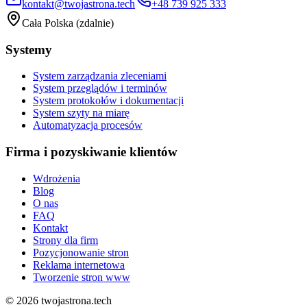
kontakt@twojastrona.tech
+48 739 925 333
Cała Polska (zdalnie)
Systemy
System zarządzania zleceniami
System przeglądów i terminów
System protokołów i dokumentacji
System szyty na miarę
Automatyzacja procesów
Firma i pozyskiwanie klientów
Wdrożenia
Blog
O nas
FAQ
Kontakt
Strony dla firm
Pozycjonowanie stron
Reklama internetowa
Tworzenie stron www
©
2026
twojastrona.tech