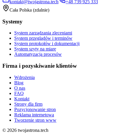
kontakt@twojastrona.tech
+48 739 925 333
Cała Polska (zdalnie)
Systemy
System zarządzania zleceniami
System przeglądów i terminów
System protokołów i dokumentacji
System szyty na miarę
Automatyzacja procesów
Firma i pozyskiwanie klientów
Wdrożenia
Blog
O nas
FAQ
Kontakt
Strony dla firm
Pozycjonowanie stron
Reklama internetowa
Tworzenie stron www
©
2026
twojastrona.tech