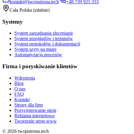
kontakt@twojastrona.tech
+48 739 925 333
Cała Polska (zdalnie)
Systemy
System zarządzania zleceniami
System przeglądów i terminów
System protokołów i dokumentacji
System szyty na miarę
Automatyzacja procesów
Firma i pozyskiwanie klientów
Wdrożenia
Blog
O nas
FAQ
Kontakt
Strony dla firm
Pozycjonowanie stron
Reklama internetowa
Tworzenie stron www
©
2026
twojastrona.tech