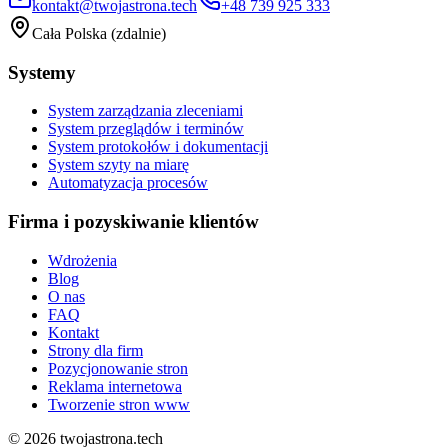
kontakt@twojastrona.tech
+48 739 925 333
Cała Polska (zdalnie)
Systemy
System zarządzania zleceniami
System przeglądów i terminów
System protokołów i dokumentacji
System szyty na miarę
Automatyzacja procesów
Firma i pozyskiwanie klientów
Wdrożenia
Blog
O nas
FAQ
Kontakt
Strony dla firm
Pozycjonowanie stron
Reklama internetowa
Tworzenie stron www
©
2026
twojastrona.tech