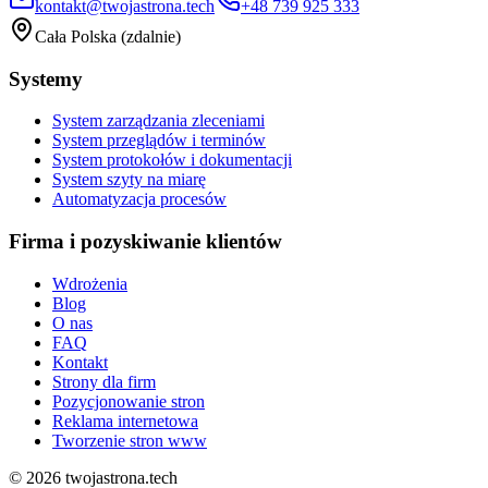
kontakt@twojastrona.tech
+48 739 925 333
Cała Polska (zdalnie)
Systemy
System zarządzania zleceniami
System przeglądów i terminów
System protokołów i dokumentacji
System szyty na miarę
Automatyzacja procesów
Firma i pozyskiwanie klientów
Wdrożenia
Blog
O nas
FAQ
Kontakt
Strony dla firm
Pozycjonowanie stron
Reklama internetowa
Tworzenie stron www
©
2026
twojastrona.tech