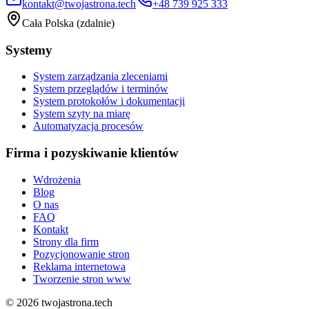
kontakt@twojastrona.tech
+48 739 925 333
Cała Polska (zdalnie)
Systemy
System zarządzania zleceniami
System przeglądów i terminów
System protokołów i dokumentacji
System szyty na miarę
Automatyzacja procesów
Firma i pozyskiwanie klientów
Wdrożenia
Blog
O nas
FAQ
Kontakt
Strony dla firm
Pozycjonowanie stron
Reklama internetowa
Tworzenie stron www
©
2026
twojastrona.tech