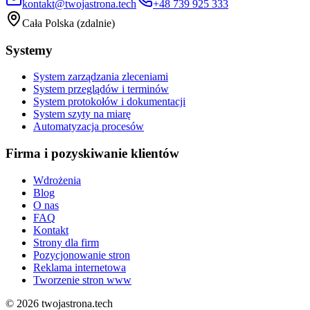
kontakt@twojastrona.tech
+48 739 925 333
Cała Polska (zdalnie)
Systemy
System zarządzania zleceniami
System przeglądów i terminów
System protokołów i dokumentacji
System szyty na miarę
Automatyzacja procesów
Firma i pozyskiwanie klientów
Wdrożenia
Blog
O nas
FAQ
Kontakt
Strony dla firm
Pozycjonowanie stron
Reklama internetowa
Tworzenie stron www
©
2026
twojastrona.tech