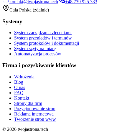
kontakt@twojastrona.tech
+48 739 925 333
Cała Polska (zdalnie)
Systemy
System zarządzania zleceniami
System przeglądów i terminów
System protokołów i dokumentacji
System szyty na miarę
Automatyzacja procesów
Firma i pozyskiwanie klientów
Wdrożenia
Blog
O nas
FAQ
Kontakt
Strony dla firm
Pozycjonowanie stron
Reklama internetowa
Tworzenie stron www
©
2026
twojastrona.tech