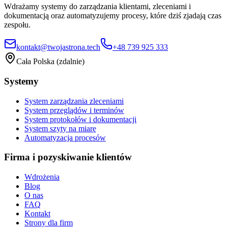
Wdrażamy systemy do zarządzania klientami, zleceniami i
dokumentacją oraz automatyzujemy procesy, które dziś zjadają czas
zespołu.
kontakt@twojastrona.tech
+48 739 925 333
Cała Polska (zdalnie)
Systemy
System zarządzania zleceniami
System przeglądów i terminów
System protokołów i dokumentacji
System szyty na miarę
Automatyzacja procesów
Firma i pozyskiwanie klientów
Wdrożenia
Blog
O nas
FAQ
Kontakt
Strony dla firm