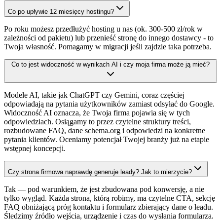
Co po upływie 12 miesięcy hostingu?
Po roku możesz przedłużyć hosting u nas (ok. 300-500 zł/rok w
zależności od pakietu) lub przenieść stronę do innego dostawcy - to
Twoja własność. Pomagamy w migracji jeśli zajdzie taka potrzeba.
Co to jest widoczność w wynikach AI i czy moja firma może ją mieć?
Modele AI, takie jak ChatGPT czy Gemini, coraz częściej
odpowiadają na pytania użytkowników zamiast odsyłać do Google.
Widoczność AI oznacza, że Twoja firma pojawia się w tych
odpowiedziach. Osiągamy to przez czytelne struktury treści,
rozbudowane FAQ, dane schema.org i odpowiedzi na konkretne
pytania klientów. Oceniamy potencjał Twojej branży już na etapie
wstępnej koncepcji.
Czy strona firmowa naprawdę generuje leady? Jak to mierzycie?
Tak — pod warunkiem, że jest zbudowana pod konwersję, a nie
tylko wygląd. Każda strona, którą robimy, ma czytelne CTA, sekcję
FAQ obniżającą próg kontaktu i formularz zbierający dane o leadu.
Śledzimy źródło wejścia, urządzenie i czas do wysłania formularza.