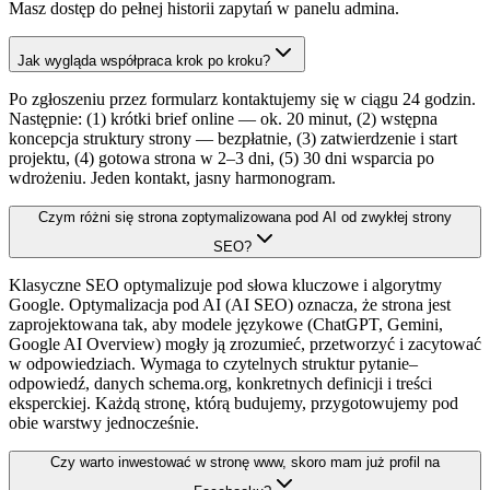
Masz dostęp do pełnej historii zapytań w panelu admina.
Jak wygląda współpraca krok po kroku?
Po zgłoszeniu przez formularz kontaktujemy się w ciągu 24 godzin.
Następnie: (1) krótki brief online — ok. 20 minut, (2) wstępna
koncepcja struktury strony — bezpłatnie, (3) zatwierdzenie i start
projektu, (4) gotowa strona w 2–3 dni, (5) 30 dni wsparcia po
wdrożeniu. Jeden kontakt, jasny harmonogram.
Czym różni się strona zoptymalizowana pod AI od zwykłej strony
SEO?
Klasyczne SEO optymalizuje pod słowa kluczowe i algorytmy
Google. Optymalizacja pod AI (AI SEO) oznacza, że strona jest
zaprojektowana tak, aby modele językowe (ChatGPT, Gemini,
Google AI Overview) mogły ją zrozumieć, przetworzyć i zacytować
w odpowiedziach. Wymaga to czytelnych struktur pytanie–
odpowiedź, danych schema.org, konkretnych definicji i treści
eksperckiej. Każdą stronę, którą budujemy, przygotowujemy pod
obie warstwy jednocześnie.
Czy warto inwestować w stronę www, skoro mam już profil na