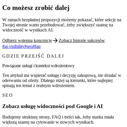
Co możesz zrobić dalej
W ramach bezpłatnej propozycji możemy pokazać, które sekcje na
Twojej stronie warto przebudować, żeby zwiększyć szansę na
widoczność w wynikach AI.
Odbierz wstępną koncepcję
Zobacz historie sukcesów
#
ai-visibility
#
seo
#
faq
GDZIE PRZEJŚĆ DALEJ
Powiązane usługi i kontekst wdrożeniowy
Ten artykuł ma wspierać usługę i decyzję zakupową, nie działać w
oderwaniu od oferty. Dlatego niżej są kierunki, które najlepiej
spinają ten temat z realnym wdrożeniem.
SEO
Zobacz usługę widoczności pod Google i AI
Budujemy strukturę strony, FAQ i treści tak, żeby marka miała
większą szansę na cytowanie w nowych wynikach.