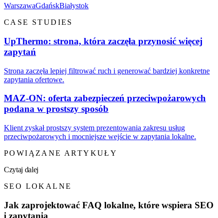
Warszawa
Gdańsk
Białystok
CASE STUDIES
UpThermo: strona, która zaczęła przynosić więcej
zapytań
Strona zaczęła lepiej filtrować ruch i generować bardziej konkretne
zapytania ofertowe.
MAZ-ON: oferta zabezpieczeń przeciwpożarowych
podana w prostszy sposób
Klient zyskał prostszy system prezentowania zakresu usług
przeciwpożarowych i mocniejsze wejście w zapytania lokalne.
POWIĄZANE ARTYKUŁY
Czytaj dalej
SEO LOKALNE
Jak zaprojektować FAQ lokalne, które wspiera SEO
i zapytania