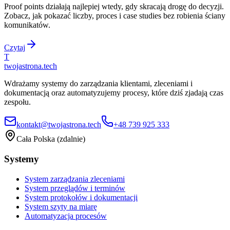
Proof points działają najlepiej wtedy, gdy skracają drogę do decyzji.
Zobacz, jak pokazać liczby, proces i case studies bez robienia ściany
komunikatów.
Czytaj
T
twojastrona
.tech
Wdrażamy systemy do zarządzania klientami, zleceniami i
dokumentacją oraz automatyzujemy procesy, które dziś zjadają czas
zespołu.
kontakt@twojastrona.tech
+48 739 925 333
Cała Polska (zdalnie)
Systemy
System zarządzania zleceniami
System przeglądów i terminów
System protokołów i dokumentacji
System szyty na miarę
Automatyzacja procesów