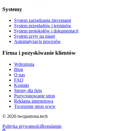
Systemy
System zarządzania zleceniami
System przeglądów i terminów
System protokołów i dokumentacji
System szyty na miarę
Automatyzacja procesów
Firma i pozyskiwanie klientów
Wdrożenia
Blog
O nas
FAQ
Kontakt
Strony dla firm
Pozycjonowanie stron
Reklama internetowa
Tworzenie stron www
©
2026
twojastrona.tech
Polityka prywatności
Regulamin