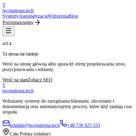
T
twojastrona
.tech
Systemy
Automatyzacja
Wdrożenia
Blog
Porozmawiajmy
404
Ta strona nie istnieje
Wróć na stronę główną albo sprawdź ofertę projektowania stron,
pozycjonowania i reklamy.
Wróć na start
Zobacz SEO
T
twojastrona
.tech
Wdrażamy systemy do zarządzania klientami, zleceniami i
dokumentacją oraz automatyzujemy procesy, które dziś zjadają czas
zespołu.
kontakt@twojastrona.tech
+48 739 925 333
Cała Polska (zdalnie)