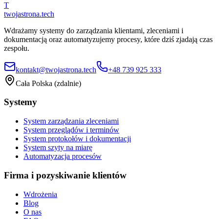
T
twojastrona
.tech
Wdrażamy systemy do zarządzania klientami, zleceniami i
dokumentacją oraz automatyzujemy procesy, które dziś zjadają czas
zespołu.
kontakt@twojastrona.tech
+48 739 925 333
Cała Polska (zdalnie)
Systemy
System zarządzania zleceniami
System przeglądów i terminów
System protokołów i dokumentacji
System szyty na miarę
Automatyzacja procesów
Firma i pozyskiwanie klientów
Wdrożenia
Blog
O nas