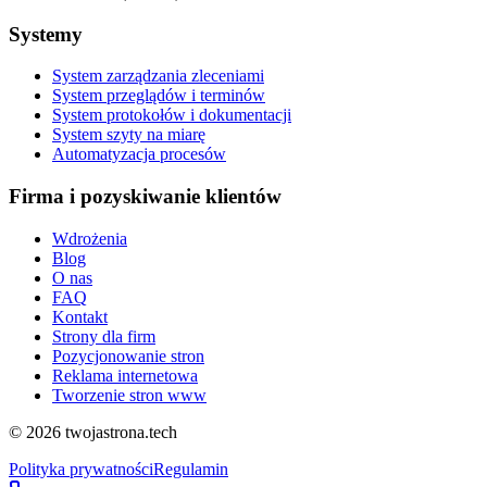
Systemy
System zarządzania zleceniami
System przeglądów i terminów
System protokołów i dokumentacji
System szyty na miarę
Automatyzacja procesów
Firma i pozyskiwanie klientów
Wdrożenia
Blog
O nas
FAQ
Kontakt
Strony dla firm
Pozycjonowanie stron
Reklama internetowa
Tworzenie stron www
©
2026
twojastrona.tech
Polityka prywatności
Regulamin