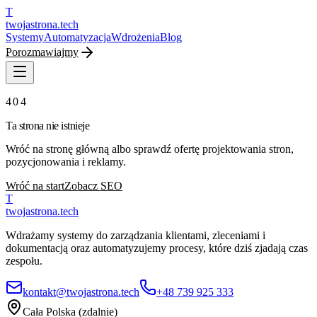
T
twojastrona
.tech
Systemy
Automatyzacja
Wdrożenia
Blog
Porozmawiajmy
404
Ta strona nie istnieje
Wróć na stronę główną albo sprawdź ofertę projektowania stron,
pozycjonowania i reklamy.
Wróć na start
Zobacz SEO
T
twojastrona
.tech
Wdrażamy systemy do zarządzania klientami, zleceniami i
dokumentacją oraz automatyzujemy procesy, które dziś zjadają czas
zespołu.
kontakt@twojastrona.tech
+48 739 925 333
Cała Polska (zdalnie)