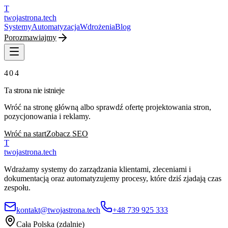
T
twojastrona
.tech
Systemy
Automatyzacja
Wdrożenia
Blog
Porozmawiajmy
404
Ta strona nie istnieje
Wróć na stronę główną albo sprawdź ofertę projektowania stron,
pozycjonowania i reklamy.
Wróć na start
Zobacz SEO
T
twojastrona
.tech
Wdrażamy systemy do zarządzania klientami, zleceniami i
dokumentacją oraz automatyzujemy procesy, które dziś zjadają czas
zespołu.
kontakt@twojastrona.tech
+48 739 925 333
Cała Polska (zdalnie)