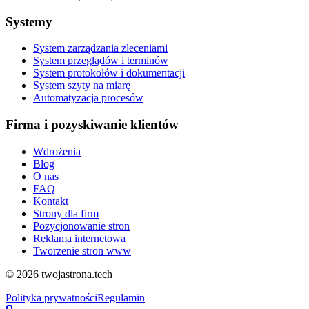
Systemy
System zarządzania zleceniami
System przeglądów i terminów
System protokołów i dokumentacji
System szyty na miarę
Automatyzacja procesów
Firma i pozyskiwanie klientów
Wdrożenia
Blog
O nas
FAQ
Kontakt
Strony dla firm
Pozycjonowanie stron
Reklama internetowa
Tworzenie stron www
©
2026
twojastrona.tech
Polityka prywatności
Regulamin