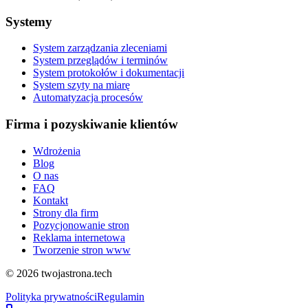
Systemy
System zarządzania zleceniami
System przeglądów i terminów
System protokołów i dokumentacji
System szyty na miarę
Automatyzacja procesów
Firma i pozyskiwanie klientów
Wdrożenia
Blog
O nas
FAQ
Kontakt
Strony dla firm
Pozycjonowanie stron
Reklama internetowa
Tworzenie stron www
©
2026
twojastrona.tech
Polityka prywatności
Regulamin