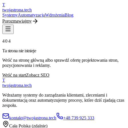
T
twojastrona
.tech
Systemy
Automatyzacja
Wdrożenia
Blog
Porozmawiajmy
404
Ta strona nie istnieje
Wróć na stronę główną albo sprawdź ofertę projektowania stron,
pozycjonowania i reklamy.
Wróć na start
Zobacz SEO
T
twojastrona
.tech
Wdrażamy systemy do zarządzania klientami, zleceniami i
dokumentacją oraz automatyzujemy procesy, które dziś zjadają czas
zespołu.
kontakt@twojastrona.tech
+48 739 925 333
Cała Polska (zdalnie)