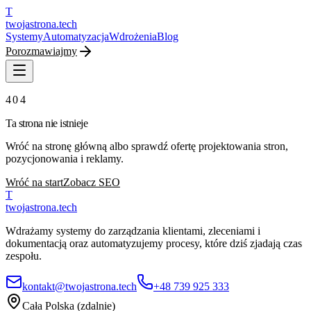
T
twojastrona
.tech
Systemy
Automatyzacja
Wdrożenia
Blog
Porozmawiajmy
404
Ta strona nie istnieje
Wróć na stronę główną albo sprawdź ofertę projektowania stron,
pozycjonowania i reklamy.
Wróć na start
Zobacz SEO
T
twojastrona
.tech
Wdrażamy systemy do zarządzania klientami, zleceniami i
dokumentacją oraz automatyzujemy procesy, które dziś zjadają czas
zespołu.
kontakt@twojastrona.tech
+48 739 925 333
Cała Polska (zdalnie)