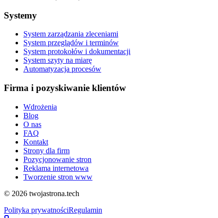
Systemy
System zarządzania zleceniami
System przeglądów i terminów
System protokołów i dokumentacji
System szyty na miarę
Automatyzacja procesów
Firma i pozyskiwanie klientów
Wdrożenia
Blog
O nas
FAQ
Kontakt
Strony dla firm
Pozycjonowanie stron
Reklama internetowa
Tworzenie stron www
©
2026
twojastrona.tech
Polityka prywatności
Regulamin